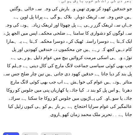
بھر دی گی رات کو خوب بارش ہوئی .
جو خندقیں کھود کر بھری تھیں وہ بارش کی وجہ سے خالی ہوگئیں
ہیں جس وجہ سے ٹریفک دوبارہ بلاک ہو گی ہے پرانا پل اوپن ہے
جہاں سے
ٹریفک گزر رہی ہے پل چھوٹا اور ٹریفک زیادہ ہونے کی وجہ
سے لوگوں کو دشواری کا سامنا ہے ضلحی محکمے اپس میں الجھ پڑے
ایک کہتا ہے دوسرا راستہ ٹھیک کرے دوسرا محکمہ کہتا ہے یہ ہمارا
کام نہیں کچھ کہ رہے ہیں جن محکموں نے خندقیں کھودیں اور پل
توڑے وہ ہی اسکی مرمت کروائیں بیچ میں عوام ذلیل ہو رہی ہے
جب بھی کوئی سیاسی جماعت لانگ مارچ کی کال دیتی ہے جہلم کا
پل بند کر دیا جاتا ہے خدقیں کھود دی جاتی ہیں تین چار ضلح جس سے
متاثر ہوتے ہیں عوام کی خواہش ہے اب جب بھی کوئی لانگ مارچ
دھرنا ہو اس پل کو بند نہ کیا جائے یا کھاریاں پنی میں جلوس کو روکا
جائے یا سوہاوہ کی پہاڑیوں میں جلوس کو روکا جا سکتا ہے سرائے
عالمگیر کی عوام سراپا احتجاج ہے ہر بار ہم کو ہی کیوں زلیل کیا
جاتا ہے ۔۔تحریر ملک محمد زمان کھوہاروی.