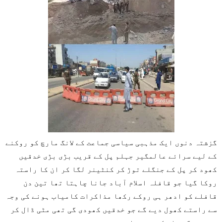
گزشتہ دنوں ایک مذہبی سیاسی جماعت کے لانگ مارچ کو روکنے
کے لیے سرائے عالمگیر جہلم پل کے قریب بڑی بڑی خدقیں
کھود کر پل کے جنگلے توڑ کر کنٹینر لگا کر ان کا راستہ
روکا گیا جو قافلہ اسلام آباد جانا چاہتا تھا تین دن
قافلے کو ادھر ہی روکے رکھا مذاکرات کامیاب ہونے کی وجہ
سے راستے کھول دیے گے جو خدقیں کھودی گی تھی مٹی ڈال کر