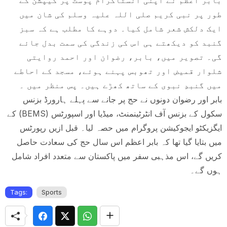
بابر اعظم نے اپنی انسٹاگرام پوسٹ پر کیپشن کے
طور پر نبی کریم صلی اللہ علیہ وسلم کی شان میں
ایک دلکش شعر شامل کیا۔ دوہے کا مطلب ہے کہ سبز
گنبد کو دیکھتے ہی اس کی زندگی کی سمت بدل جائے
گی۔ تصویر میں، بابر، رضوان اور احمد روایتی
شلوار قمیض اور تھوبس پہنے ہوئے، مسجد کے احاطے
میں گنبدِ نبوی کے ساتھ کھڑے ہیں۔ پس منظر میں ۔
بابر اور رضوان دونوں نے حج پر جانے سے پہلے ہارورڈ بزنس
سکول کے بزنس آف انٹرٹینمنٹ، میڈیا اور اسپورٹس (BEMS) کے
ایگزیکٹو ایجوکیشن پروگرام میں حصہ لیا۔ قبل ازیں رپورٹس
میں بتایا گیا تھا کہ بابر اعظم اس سال حج کی سعادت حاصل
کریں گے، اس مذہبی سفر میں پاکستان سے متعدد افراد شامل
ہوں گے۔
Tags:
Sports