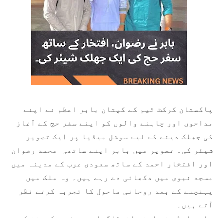
پاکستان کرکٹ ٹیم کے کپتان بابر اعظم نے اپنے
مداحوں اور چاہنے والوں کو اپنے سفر حج کے آغاز
کی جھلک دینے کے لیے سوشل میڈیا پر ایک تصویر
شیئر کی۔ تصویر میں بابر اپنے ساتھی محمد رضوان
اور افتخار احمد کے ساتھ سعودی عرب کے مدینہ میں
مسجد نبوی میں دکھائی دے رہے ہیں۔ وہ ملک میں
پہنچنے کے بعد روحانی ماحول کا تجربہ کرتے نظر
آتے ہیں۔