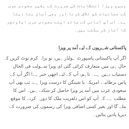
وسیع ویزا انتظامات کی ضرورت کے بغیر سعودی عرب
کے عجائبات کو تلاش کرنا اور بھی آسان بنا دیتا
ہے۔ اب آپ آسانی کے ساتھ اپنے سعودی عرب ایڈونچر
کا آغاز کر سکتے ہیں۔
پاکستانی شہریوں کے لیے آمد پر ویزا
اگر آپ پاکستانی پاسپورٹ ہولڈر ہیں، تو براہ کرم نوٹ کریں کہ
حال ہی میں متعارف کرائی گئی ای ویزا سہولت فی الحال
دستیاب نہیں ہے۔ تاہم، آپ کے لیے اچھی خبر ہے! اگر آپ کے
پاس برطانیہ، امریکہ یا شینگن کا درست ویزا ہے، تب بھی آپ
سعودی عرب میں آمد پر ویزا حاصل کر سکتے ہیں۔ اس کا
مطلب ہے کہ آپ کو اس دلفریب ملک کا دورہ کرنے کا موقع
ملے گا اور بغیر کسی اضافی ویزا کی رسموں کی ضرورت کے
دیرپا یادیں بنائیں۔