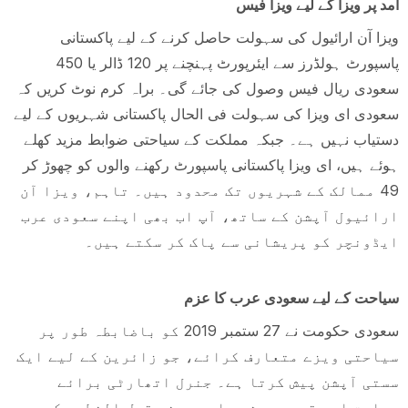
آمد پر ویزا کے لیے ویزا فیس
ویزا آن ارائیول کی سہولت حاصل کرنے کے لیے پاکستانی
پاسپورٹ ہولڈرز سے ایئرپورٹ پہنچنے پر 120 ڈالر یا 450
سعودی ریال فیس وصول کی جائے گی۔ براہ کرم نوٹ کریں کہ
سعودی ای ویزا کی سہولت فی الحال پاکستانی شہریوں کے لیے
دستیاب نہیں ہے۔ جبکہ مملکت کے سیاحتی ضوابط مزید کھلے
ہوئے ہیں، ای ویزا پاکستانی پاسپورٹ رکھنے والوں کو چھوڑ کر
49 ممالک کے شہریوں تک محدود ہیں۔ تاہم، ویزا آن
ارائیول آپشن کے ساتھ، آپ اب بھی اپنے سعودی عرب
ایڈونچر کو پریشانی سے پاک کر سکتے ہیں۔
سیاحت کے لیے سعودی عرب کا عزم
سعودی حکومت نے 27 ستمبر 2019 کو باضابطہ طور پر
سیاحتی ویزے متعارف کرائے، جو زائرین کے لیے ایک
سستی آپشن پیش کرتا ہے۔ جنرل اتھارٹی برائے
سیاحت اور قومی ورثہ، احمد بن عقیل الخطیب کی