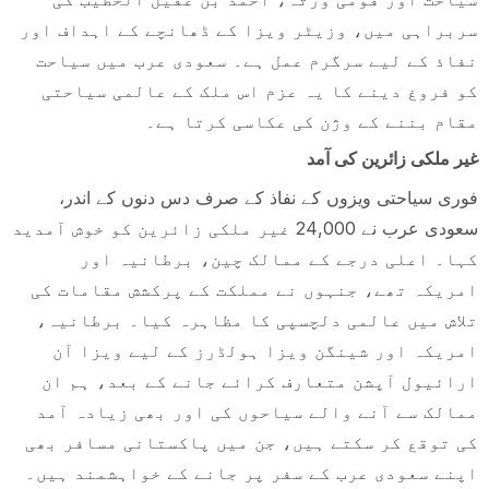
سربراہی میں، وزیٹر ویزا کے ڈھانچے کے اہداف اور
نفاذ کے لیے سرگرم عمل ہے۔ سعودی عرب میں سیاحت
کو فروغ دینے کا یہ عزم اس ملک کے عالمی سیاحتی
مقام بننے کے وژن کی عکاسی کرتا ہے۔
غیر ملکی زائرین کی آمد
فوری سیاحتی ویزوں کے نفاذ کے صرف دس دنوں کے اندر،
سعودی عرب نے 24,000 غیر ملکی زائرین کو خوش آمدید
کہا۔ اعلی درجے کے ممالک چین، برطانیہ اور
امریکہ تھے، جنہوں نے مملکت کے پرکشش مقامات کی
تلاش میں عالمی دلچسپی کا مظاہرہ کیا۔ برطانیہ،
امریکہ اور شینگن ویزا ہولڈرز کے لیے ویزا آن
ارائیول آپشن متعارف کرائے جانے کے بعد، ہم ان
ممالک سے آنے والے سیاحوں کی اور بھی زیادہ آمد
کی توقع کر سکتے ہیں، جن میں پاکستانی مسافر بھی
اپنے سعودی عرب کے سفر پر جانے کے خواہشمند ہیں۔